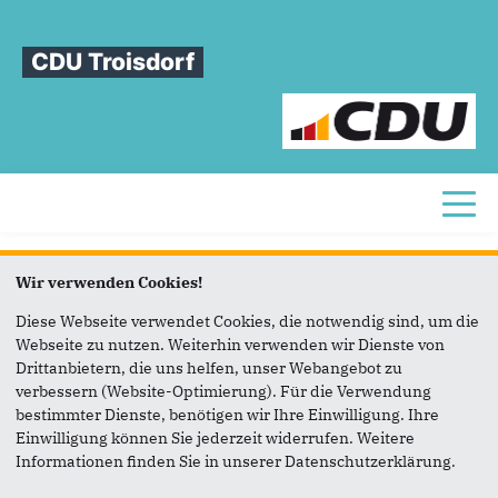
CDU Troisdorf
Toggl
Sie sind hier
Wir verwenden Cookies!
Diese
Seite
einem
Freund
schicken
Diese Webseite verwendet Cookies, die notwendig sind, um die
Webseite zu nutzen. Weiterhin verwenden wir Dienste von
Drittanbietern, die uns helfen, unser Webangebot zu
Zum Weiterleiten wurde kein Pfad ausgewählt
verbessern (Website-Optimierung). Für die Verwendung
bestimmter Dienste, benötigen wir Ihre Einwilligung. Ihre
Einwilligung können Sie jederzeit widerrufen. Weitere
Informationen finden Sie in unserer Datenschutzerklärung.