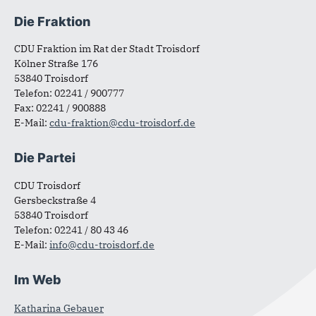
Die Fraktion
Fußbereich
CDU Fraktion im Rat der Stadt Troisdorf
Kölner Straße 176
53840 Troisdorf
Telefon: 02241 / 900777
Fax: 02241 / 900888
E-Mail:
cdu-fraktion@cdu-troisdorf.de
Die Partei
CDU Troisdorf
Gersbeckstraße 4
53840 Troisdorf
Telefon: 02241 / 80 43 46
E-Mail:
info@cdu-troisdorf.de
Im Web
Katharina Gebauer