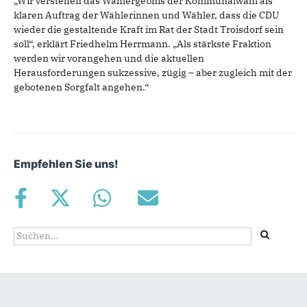
„Wir verstehen das Wahlergebnis der Kommunalwahl als
klaren Auftrag der Wählerinnen und Wähler, dass die CDU
wieder die gestaltende Kraft im Rat der Stadt Troisdorf sein
soll“, erklärt Friedhelm Herrmann. „Als stärkste Fraktion
werden wir vorangehen und die aktuellen
Herausforderungen sukzessive, zügig – aber zugleich mit der
gebotenen Sorgfalt angehen.“
Empfehlen Sie uns!
Suchformular
Suche