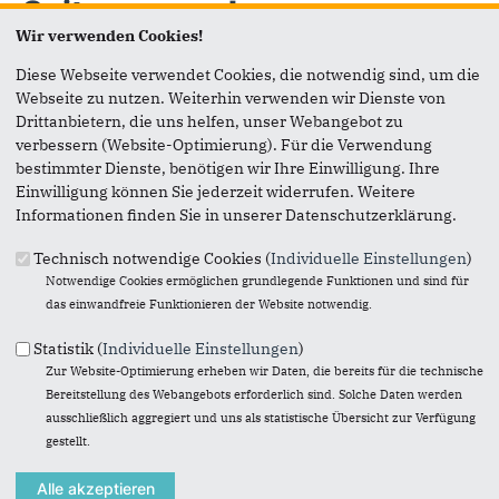
Seite versenden
Wir verwenden Cookies!
Diese Webseite verwendet Cookies, die notwendig sind, um die
Vielen Dank, dass Sie die Inhalte unserer Homepage
Webseite zu nutzen. Weiterhin verwenden wir Dienste von
weiterempfehlen.
Drittanbietern, die uns helfen, unser Webangebot zu
Anmerkung: Ihre E-Mail-Adresse wird benötigt um die
verbessern (Website-Optimierung). Für die Verwendung
Personen, denen Sie die Seite weiterempfehlen, zu
bestimmter Dienste, benötigen wir Ihre Einwilligung. Ihre
informieren, von wem die Empfehlung kommt, und dass es
Einwilligung können Sie jederzeit widerrufen. Weitere
kein Spam ist.
Informationen finden Sie in unserer Datenschutzerklärung.
Das mit * gekennzeichnete Feld ist ein Pflichtfeld.
Technisch notwendige Cookies (
Individuelle Einstellungen
)
Notwendige Cookies ermöglichen grundlegende Funktionen und sind für
Eigene E-Mail-Adresse
*
das einwandfreie Funktionieren der Website notwendig.
Statistik (
Individuelle Einstellungen
)
Eigener Name
*
Zur Website-Optimierung erheben wir Daten, die bereits für die technische
Bereitstellung des Webangebots erforderlich sind. Solche Daten werden
ausschließlich aggregiert und uns als statistische Übersicht zur Verfügung
gestellt.
Senden an
*